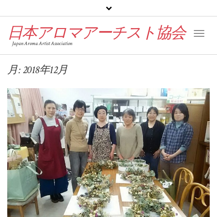
日本アロマアーチスト協会
Toggl
Japan Aroma Artist Association
Naviga
月:
2018年12月