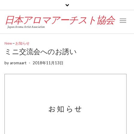
日本アロマアーチスト協会
Toggl
Japan Aroma Artist Association
Naviga
New
~
お知らせ
ミニ交流会へのお誘い
by
aromaart
-
2018年11月13日