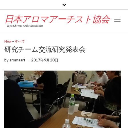
日本アロマアーチスト協会
Toggl
Japan Aroma Artist Association
Naviga
New
~
すべて
研究チーム交流研究発表会
by
aromaart
-
2017年9月20日