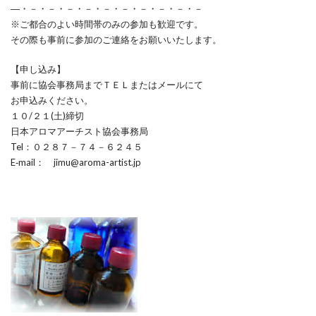
―・－・－・－・－・－・－・－・－・－・－
※ご都合のよい時間帯のみの参加も歓迎です。
その際も事前に参加のご連絡をお願いいたします。
【申し込み】
事前に協会事務局までＴＥＬまたはメールにて
お申込みください。
１０/２１(土)締切
日本アロマアーチスト協会事務局
Tel：０２８７－７４－６２４５
E‐mail： jimu@aroma-artist.jp