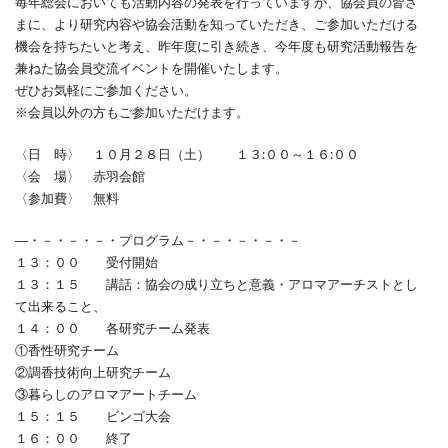
毎年総会においても活動内容の発表を行っていますが、協会員の皆さ
まに、より研究内容や協会活動を知っていただき、ご参加いただける
機会を持ちたいと考え、昨年度に引き続き、今年度も研究活動報告を
兼ねた協会員交流イベントを開催いたします。
ぜひお気軽にご参加ください。
※会員以外の方もご参加いただけます。
〈日 時〉 １０月２８日（土） １３:００～１６:００
〈会 場〉 赤羽会館
〈参加費〉 無料
―・－・－・－・プログラム－・－・－・－・－
１３：００ 受付開始
１３：１５ 講話：協会の成り立ちと意義・アロマアーチストとし
て出来ること、
１４：００ 各研究チーム発表
①香性研究チーム
②調香技術向上研究チーム
③暮らしのアロマアートチーム
１５：１５ ビンゴ大会
１６：００ 終了